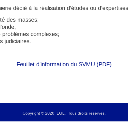
erie dédié à la réalisation d’études ou d’expertises 
uité des masses;
l’onde;
de problèmes complexes;
 judiciaires.
Feuillet d’information du SVMU (PDF)
Copyright © 2020
EGL
. Tous droits réservés.
Créé par
Sylvie Lemieux Développeuse Web
.